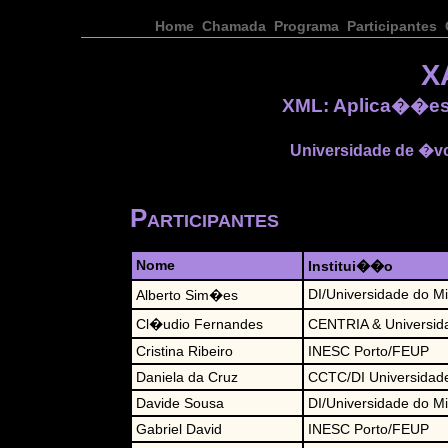
Home
Chamada
Programa
Participantes
X
XML: Aplica��es
Universidade de �vor
Participantes
Nome
Institui��o
DI/Universidade do M
Alberto Sim�es
Cl�udio Fernandes
CENTRIA & Universid
Cristina Ribeiro
INESC Porto/FEUP
Daniela da Cruz
CCTC/DI Universidad
Davide Sousa
DI/Universidade do M
Gabriel David
INESC Porto/FEUP