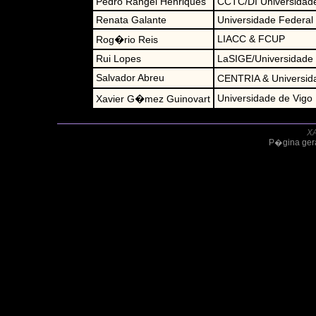
Pedro Rangel Henriques
CCTC/DI Universidad
Renata Galante
Universidade Federal
LIACC & FCUP
Rog�rio Reis
Rui Lopes
LaSIGE/Universidade 
Salvador Abreu
CENTRIA & Universid
Universidade de Vigo
Xavier G�mez Guinovart
X
P�gina gera