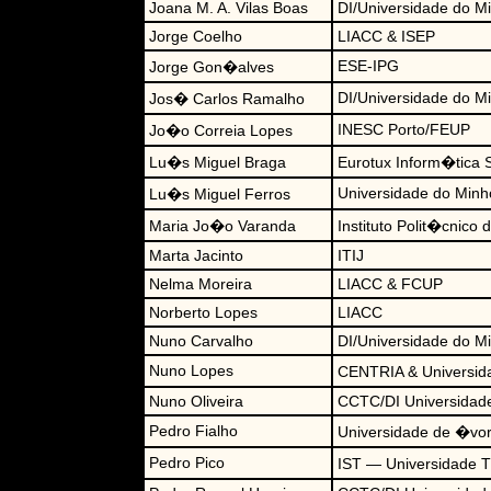
Joana M. A. Vilas Boas
DI/Universidade do M
Jorge Coelho
LIACC & ISEP
ESE-IPG
Jorge Gon�alves
DI/Universidade do M
Jos� Carlos Ramalho
INESC Porto/FEUP
Jo�o Correia Lopes
Lu�s Miguel Braga
Eurotux Inform�tica 
Universidade do Minh
Lu�s Miguel Ferros
Maria Jo�o Varanda
Instituto Polit�cnico
Marta Jacinto
ITIJ
Nelma Moreira
LIACC & FCUP
Norberto Lopes
LIACC
Nuno Carvalho
DI/Universidade do M
Nuno Lopes
CENTRIA & Universid
Nuno Oliveira
CCTC/DI Universidad
Pedro Fialho
Universidade de �vo
Pedro Pico
IST — Universidade 